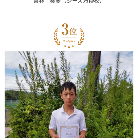
宮林 奏多（シーズ万博校）